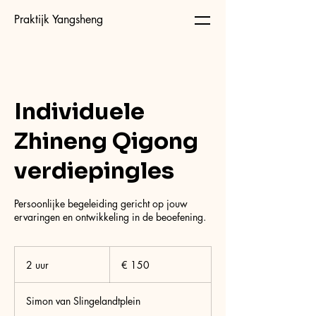
Praktijk Yangsheng
Individuele
Zhineng Qigong
verdiepingles
Persoonlijke begeleiding gericht op jouw
ervaringen en ontwikkeling in de beoefening.
150
euro
2 uur
2
€ 150
u
u
Simon van Slingelandtplein
r